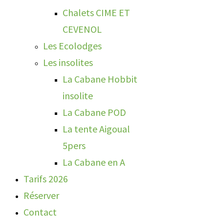
Chalets CIME ET
CEVENOL
Les Ecolodges
Les insolites
La Cabane Hobbit
insolite
La Cabane POD
La tente Aigoual
5pers
La Cabane en A
Tarifs 2026
Réserver
Contact