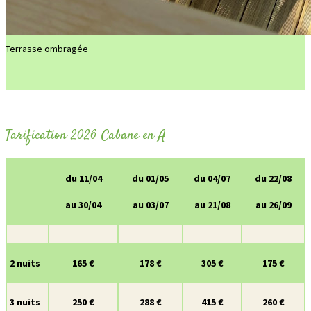
Terrasse ombragée
Tarification 2026 Cabane en A
du 11/04
du 01/05
du 04/07
du 22/08
au 30/04
au 03/07
au 21/08
au 26/09
2 nuits
165 €
178 €
305 €
175 €
3 nuits
250 €
288 €
415 €
260 €