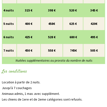
4 nuits
315 €
398 €
520 €
345 €
5 nuits
400 €
458€
625 €
420€
6 nuits
425 €
528 €
680 €
495 €
7 nuits
450 €
558 €
745€
505 €
Nuitées supplémentaires au prorata du nombre de nuits
Les conditions
Location à partir de 2 nuits.
Jusqu'à 7 couchages
Animaux admis, 1 max. avec supplément.
Les chiens de 1ere et de 2eme catégories sont refusés.