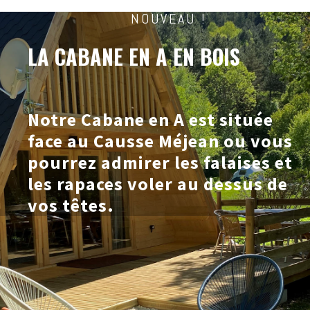
NOUVEAU !
LA CABANE EN A EN BOIS
Notre Cabane en A est située
face au Causse Méjean ou vous
pourrez admirer les falaises et
les rapaces voler au dessus de
vos têtes.