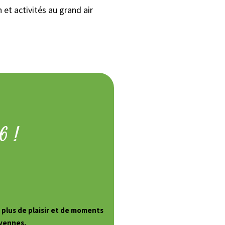
 et activités au grand air
6 !
!
e plus de plaisir et de moments
évennes.