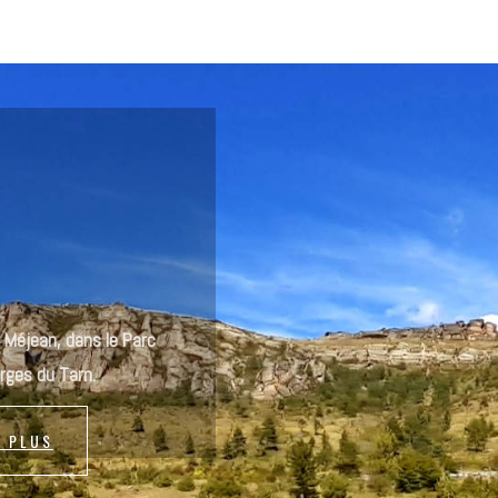
 Méjean, dans le Parc
rges du Tarn.
R PLUS