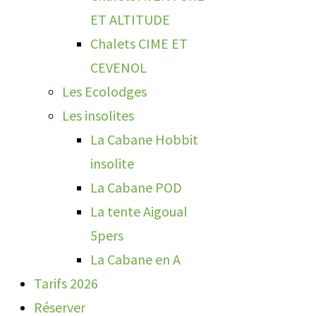
ET ALTITUDE
Chalets CIME ET
CEVENOL
Les Ecolodges
Les insolites
La Cabane Hobbit
insolite
La Cabane POD
La tente Aigoual
5pers
La Cabane en A
Tarifs 2026
Réserver