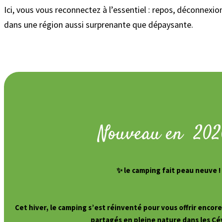
Ici, vous vous reconnectez à l’essentiel : repos, déconnexion
dans une région aussi surprenante que dépaysante.
Nouveau en 202
✨
le camping fait peau neuve 
Cet hiver, le camping s’est réinventé pour vous offrir encor
partagés en pleine nature dans les C