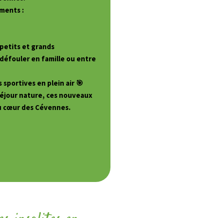
ments :
petits et grands
 défouler en famille ou entre
sportives en plein air 🎯
séjour nature, ces nouveaux
u cœur des Cévennes.