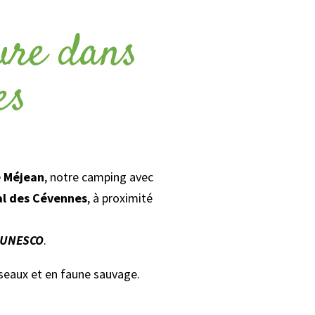
ure dans
es
 Méjean
, notre camping avec
al des Cévennes
, à proximité
l’UNESCO
.
iseaux et en faune sauvage.