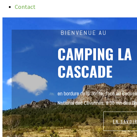
Contact
BIENVENUE AU
CAMPING LA
CASCADE
en bordure de la Jonte, face au Causse
National des Cévennes, à 30 mn des Go
EN SAVOI