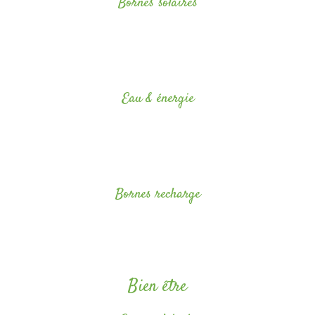
Bornes solaires
Des bornes d’éclairage solaire sont installées sur le terrain. Nos
ampoules sont basse consommation et nous les remplaçons petit à
petit par des lampes LED.
Eau & énergie
Les robinets et les chasses d’eau sont équipés d’économiseur d’eau.
Et l’énergie nécessaire au chauffage de l’eau sanitaire est obtenue en
grande partie par l’énergie solaire.
Bornes recharge
Nous avons installé des bornes de recharge pour véhicules électrique.
Bien être