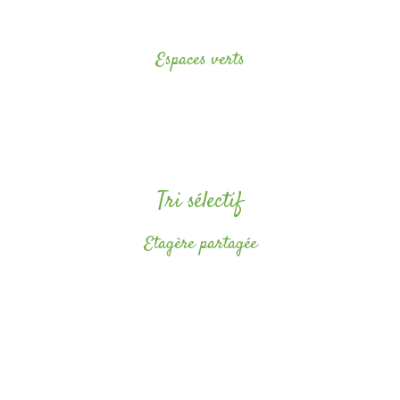
et la flore environnante et notamment les vautours et gypaètes qui
nous entourent.
Espaces verts
Nos espaces verts sont entretenus sans pesticides et nous utilisons
des méthodes alternatives aux produits pour lutter contre les
mauvaises herbes.
Tri sélectif
Etagère partagée
Nous proposons à nos clients de donner une seconde vie à leurs objets
ou produits dont ils n’auraient plus besoin après leur départ. (produit
vaisselle, gel douche, petit matériel de camping…)
En les déposant dans le meuble partagé, Ils trouveront un nouveau
propriétaire.