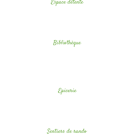
Espace détente
Notre espace détente avec hamacs, chaises longues, et tables de
pique-nique, situé au bord de la rivière, permet de profiter de la
fraicheur et d’un moment de tranquillité.
Bibliothèque
Tous les livres et documents de cette bibliothèque sont mis
gracieusement à disposition.
Vous y trouverez des romans adultes et enfants, BD et autres livres
tout publique.
Epicerie
Vous trouverez dans notre épicerie des produits de notre région et
provenant directement des producteurs ainsi que des produits de
l’agriculture biologique.
Sentiers de rando