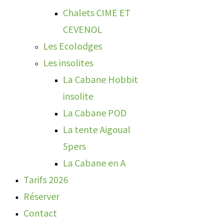
Chalets CIME ET
CEVENOL
Les Ecolodges
Les insolites
La Cabane Hobbit
insolite
La Cabane POD
La tente Aigoual
5pers
La Cabane en A
Tarifs 2026
Réserver
Contact