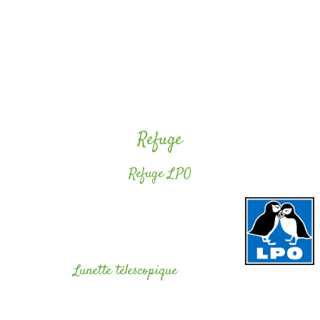
Pour mieux découvrir notre région, nous mettons à votre disposition un
classeur contenant des fiches de randonnées pédestres ainsi que des
livres d’information sur la région, et de la documentation sur la faune et
la flore en pays Cévenol.
Refuge
Refuge LPO
Nous sommes un refuge LPO et notre camping
participe à
la réintroduction du Gypaète barbu.
Lunette télescopique
Une lunette télescopique est à votre disposition pour observer la faune