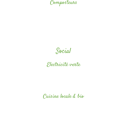
Composteurs
Nous disposons de plusieurs composteurs repartis sur le camping et
tous nos locatifs sont équipés d’une poubelle de tri. Un espace à
poubelle de tri sélectif est installé à l’entrée du camping.
Social
Electricité verte
Nous avons fait le choix d’un fournisseur local d’électricité
renouvelable.
Cuisine locale & bio
La carte de notre bar/snack propose des produits biologiques , locaux
et de commerce équitable. Nous proposons en cuisine des repas avec
ou sans viande, des produits de saison et nous nous adaptons à