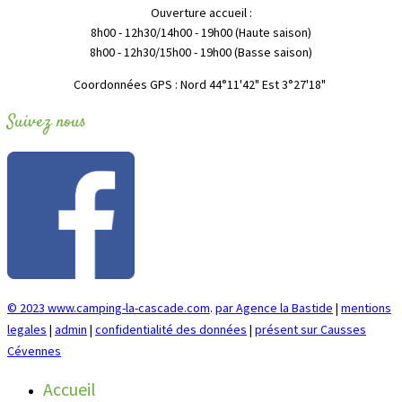
Ouverture accueil :
8h00 - 12h30/14h00 - 19h00 (Haute saison)
8h00 - 12h30/15h00 - 19h00 (Basse saison)
"Coordonnées GPS : Nord 44°11'42" Est 3°27'18
Suivez nous
© 2023 www.camping-la-cascade.com
.
par Agence la Bastide
|
mentions
legales
|
admin
|
confidentialité des données
|
présent sur Causses
Cévennes
Accueil