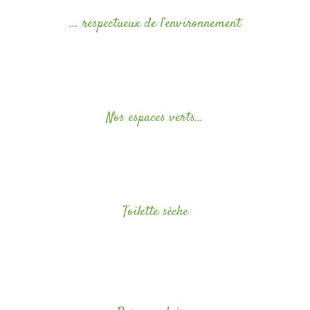
... respectueux de l’environnement
Nous utilisons des produits d’entretien respectueux de
l’environnement, éco-labellisés. Et notre équipe est formée aux éco
gestes à respecter dans ses tâches au quotidien.
Nos espaces verts...
Nos espaces verts sont entretenus sans pesticides et nous utilisons
des méthodes alternatives aux produits pour lutter contre les
mauvaises herbes.
Toilette sèche
Une toilette sèche est mise à disposition dans la seconde partie du
camping.