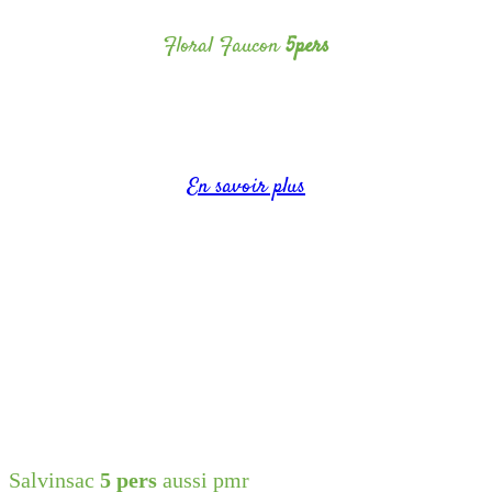
Floral Faucon
5pers
Capacité jusqu’à 5 personnes.
En savoir plus
Salvinsac
5 pers
aussi pmr