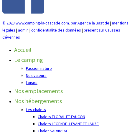
© 2023 www.camping-la-cascade.com
.
par Agence la Bastide
|
mentions
legales
|
admin
|
confidentialité des données
|
présent sur Causses
Cévennes
Accueil
Le camping
Passion nature
Nos valeurs
Loisirs
Nos emplacements
Nos hébergements
Les chalets
Chalets FLORAL ET FAUCON
Chalets LEGENDE, LEVANT ET LAUZE
Chalet SALVINSAC