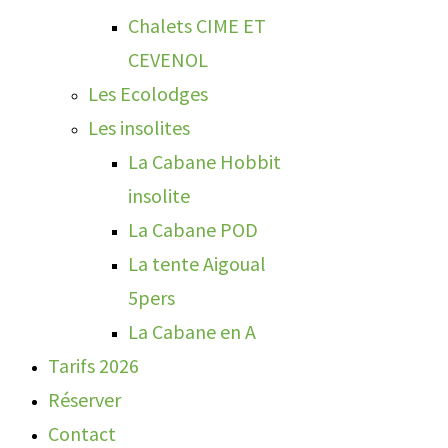
Chalets CIME ET
CEVENOL
Les Ecolodges
Les insolites
La Cabane Hobbit
insolite
La Cabane POD
La tente Aigoual
5pers
La Cabane en A
Tarifs 2026
Réserver
Contact