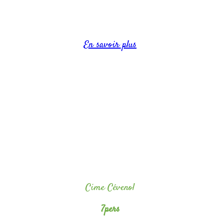
Capacité jusqu’à 5 personnes
En savoir plus
Cime Cévenol
7pers