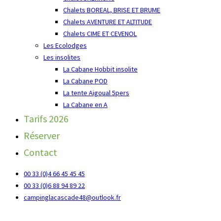
Chalets BOREAL, BRISE ET BRUME
Chalets AVENTURE ET ALTITUDE
Chalets CIME ET CEVENOL
Les Ecolodges
Les insolites
La Cabane Hobbit insolite
La Cabane POD
La tente Aigoual 5pers
La Cabane en A
Tarifs 2026
Réserver
Contact
00 33 (0)4 66 45 45 45
00 33 (0)6 88 94 89 22
campinglacascade48@outlook.fr