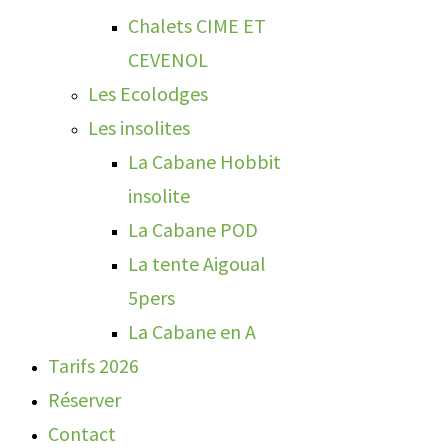
Chalets CIME ET
CEVENOL
Les Ecolodges
Les insolites
La Cabane Hobbit
insolite
La Cabane POD
La tente Aigoual
5pers
La Cabane en A
Tarifs 2026
Réserver
Contact