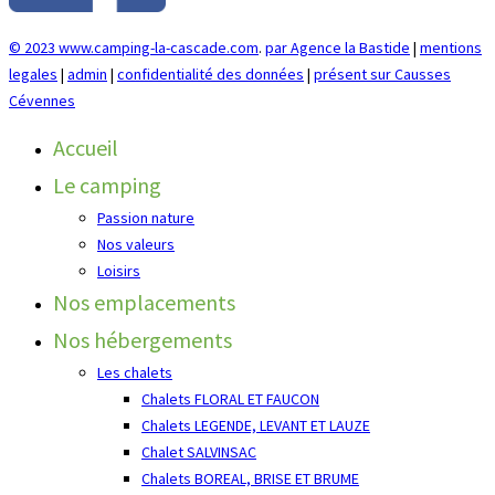
© 2023 www.camping-la-cascade.com
.
par Agence la Bastide
|
mentions
legales
|
admin
|
confidentialité des données
|
présent sur Causses
Cévennes
Accueil
Le camping
Passion nature
Nos valeurs
Loisirs
Nos emplacements
Nos hébergements
Les chalets
Chalets FLORAL ET FAUCON
Chalets LEGENDE, LEVANT ET LAUZE
Chalet SALVINSAC
Chalets BOREAL, BRISE ET BRUME