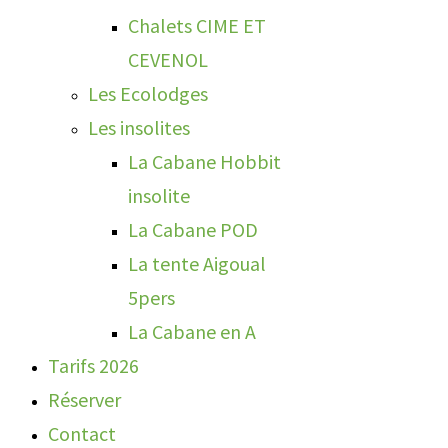
Chalets CIME ET
CEVENOL
Les Ecolodges
Les insolites
La Cabane Hobbit
insolite
La Cabane POD
La tente Aigoual
5pers
La Cabane en A
Tarifs 2026
Réserver
Contact