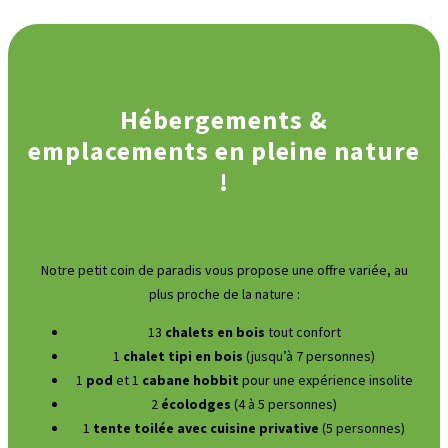
Hébergements &
emplacements en pleine nature
!
Notre petit coin de paradis vous propose une offre variée, au
plus proche de la nature :
13
chalets en bois
tout confort
1
chalet tipi en bois
(jusqu’à 7 personnes)
1
pod
et 1
cabane hobbit
pour une expérience insolite
2
écolodges
(4 à 5 personnes)
1
tente toilée avec cuisine privative
(5 personnes)