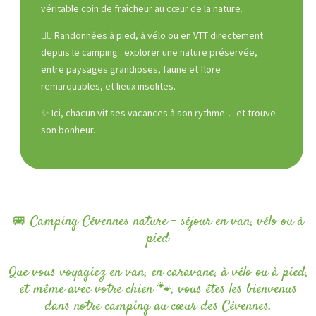
véritable coin de fraîcheur au cœur de la nature.
🚶‍♂️ Randonnées à pied, à vélo ou en VTT directement
depuis le camping : explorer une nature préservée,
entre paysages grandioses, faune et flore
remarquables, et lieux insolites.
✨ Ici, chacun vit ses vacances à son rythme… et trouve
son bonheur.
🚐 Camping Cévennes nature – séjour en van, vélo ou à
pied
Que vous voyagiez en van, en caravane, à vélo ou à pied,
et même avec votre chien 🐾, vous êtes les bienvenus
dans notre camping au cœur des Cévennes.